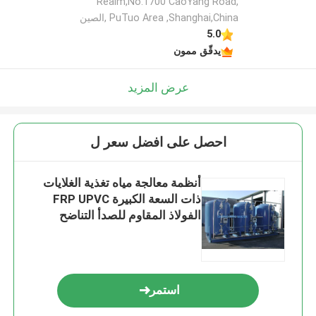
Realm,No.1700 CaoYang Road,
PuTuo Area ,Shanghai,China ,الصين
5.0
يدقّق ممون
عرض المزيد
احصل على افضل سعر ل
أنظمة معالجة مياه تغذية الغلايات
ذات السعة الكبيرة FRP UPVC
الفولاذ المقاوم للصدأ التناضح
العكسي غلاية مياه التغذية
استمر