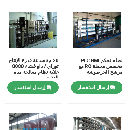
معلومات عنا
جولة في المعمل
رقابة جودة
نظام تحكم PLC HMI
20 م3/ساعة قدرة الإنتاج
مخصص محطة RO مع
توراي / داو غشاء 8080
اتصل بنا
مرشح الخرطوشة
غلاية نظام معالجة مياه
الغذاء
إرسال استفسار
إرسال استفسار
اطلب اقتباس
Blog
أنظمة المياه الصيدلانية