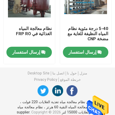
أنظمة التقطير متعددة التأثيرات (MED)
5-40 درجة مئوية نظام
نظام معالجة المياه
مولدات البخار النقية (PSG)
المياه النظيفة للغاية مع
الغذائية في FRP RO
مضخة CNP
أنظمة تحضير المحاليل
إرسال استفسار
إرسال استفسار
أنظمة CIP و SIP
منزل
حول نا
اتصل بنا
Desktop Site
أنظمة المياه فائقة النقاء (UPW) من الدرجة الإلكترونية
خريطة الموقع
Privacy Policy
أنظمة المياه الطبية
الصين نظام معالجة مياه تغذية الغلايات 220 فولت ،
محطة معالجة المياه النقية 60 هرتز ، نظام معالجة مياه
أنظمة RO لتحلية مياه البحر
تغذية الغلايات 15000 لتر supplier.
Copyright © 2026