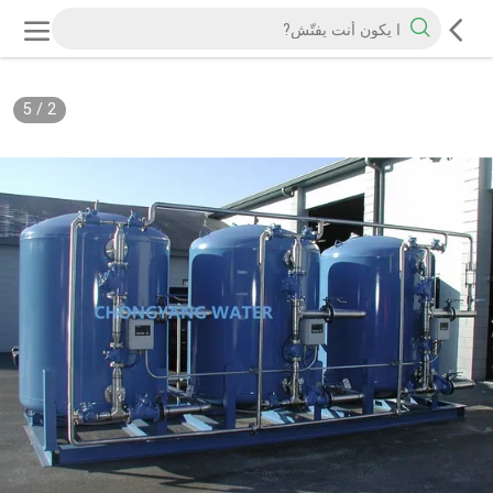
5
/
2