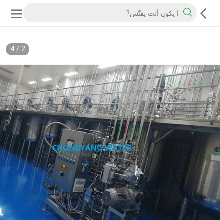
4
/
2