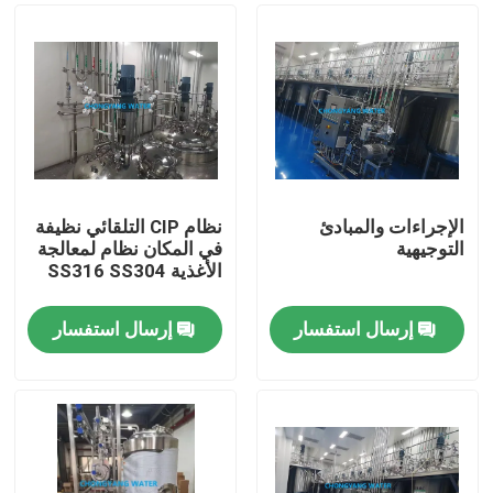
الإجراءات والمبادئ
نظام CIP التلقائي نظيفة
التوجيهية
في المكان نظام لمعالجة
الأغذية SS316 SS304
إرسال استفسار
إرسال استفسار
منزل
منتجات
أشرطة فيديو