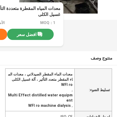
غسيل الكلى
MOQ：1
الأسعا
افضل سعر
منتوج وصف
معدات الماء المقطر الصيدلاني ، معدات الم
اء المقطر متعدد التأثير ، آلة غسيل الكلى
WFI ro
تسليط الضوء:
,
Multi Effect distilled water equipm
ent
WFI ro machine dialysis
,
إصدار الشهادات
ISO ,CE