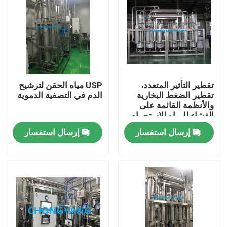
معلومات عنا
جولة في المعمل
تقطير التأثير المتعدد،
USP مياه الحقن لترشيح
رقابة جودة
تقطير الضغط البخارية
الدم في التصفية الدموية
والأنظمة القائمة على
الغشاء للمياه للاستحمام
اتصل بنا
إرسال استفسار
إرسال استفسار
اطلب اقتباس
Blog
أنظمة المياه الصيدلانية