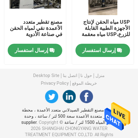
أنظمة التقطير متعددة التأثيرات (MED)
USP مياه الحقن لإنتاج
مصنع تقطير متعدد
الأجهزة الطبية القابلة
الأعمدة نقي لمياه الحقن
للزرع،USP مياه معقمة
في صناعة الأدوية
مولدات البخار النقية (PSG)
إرسال استفسار
إرسال استفسار
أنظمة تحضير المحاليل
أنظمة CIP و SIP
منزل
حول نا
اتصل بنا
Desktop Site
خريطة الموقع
Privacy Policy
أنظمة المياه فائقة النقاء (UPW) من الدرجة الإلكترونية
الصين مصنع التقطير الصيدلاني متعدد الأعمدة ، محطة
أنظمة المياه الطبية
تقطير متعددة الأعمدة سعة 500 لتر / ساعة ، وحدة
تقطير المياه 1500 لتر / ساعة supplier.
Copyright ©
2026 SHANGHAI CHONGYANG WATER
أنظمة RO لتحلية مياه البحر
TREATMENT EQUIPMENT CO.,LTD. All Rights