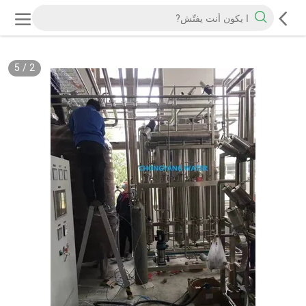
5
/
2