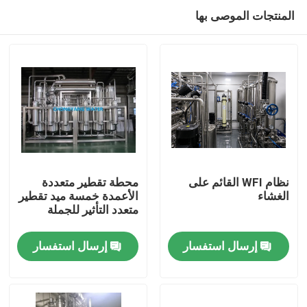
المنتجات الموصى بها
نظام WFI القائم على
محطة تقطير متعددة
الغشاء
الأعمدة خمسة ميد تقطير
متعدد التأثير للجملة
منزل
إرسال استفسار
إرسال استفسار
منتجات
أشرطة فيديو